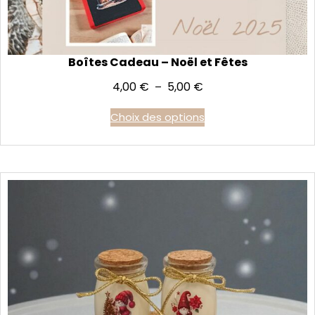
Boîtes Cadeau – Noël et Fêtes
Plage
4,00
€
5,00
€
–
de
Choix des options
prix :
4,00 €
à
5,00 €