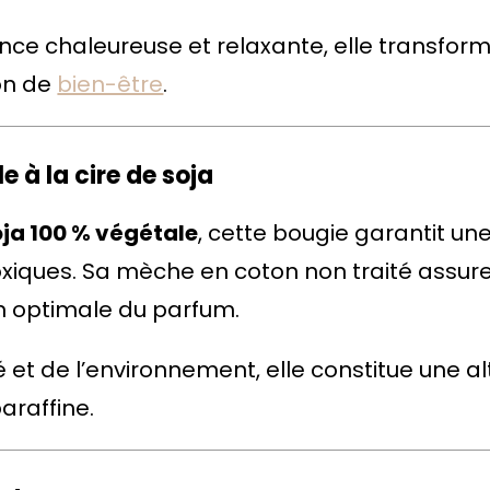
a
nce chaleureuse et relaxante, elle transfo
i
con de
bien-être
.
e
s
–
e à la cire de soja
B
oja 100 % végétale
, cette bougie garantit u
o
oxiques. Sa mèche en coton non traité assur
u
n optimale du parfum.
g
i
et de l’environnement, elle constitue une al
e
araffine.
p
a