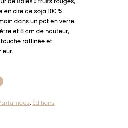
r de Baies » fruits rouges,
e en cire de soja 100 %
 main dans un pot en verre
ètre et 8 cm de hauteur,
 touche raffinée et
ieur.
 Parfumées
, 
Éditions