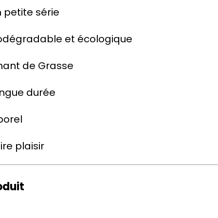
 petite série
biodégradable et écologique
nant de Grasse
ongue durée
porel
ire plaisir
oduit