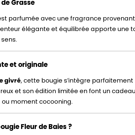
 de Grasse
r
f
 est parfumée avec une fragrance provenan
u
enteur élégante et équilibrée apporte une t
m
 sens.
é
e
e et originale
e givré
, cette bougie s’intègre parfaitement 
eux et son édition limitée en font un cadeau
ête ou moment cocooning.
ougie Fleur de Baies ?