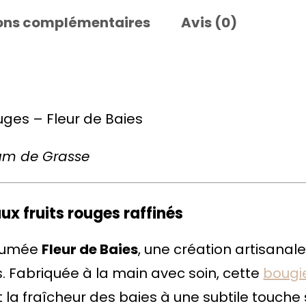
i
ons complémentaires
Avis (0)
t
é
d
e
uges – Fleur de Baies
F
l
fum de Grasse
e
u
ux fruits rouges raffinés
r
d
rfumée
Fleur de Baies
, une création artisanal
e
s. Fabriquée à la main avec soin, cette
bougi
B
 la fraîcheur des baies à une subtile touche s