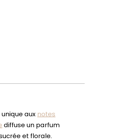
e unique aux
notes
e
diffuse un parfum
ucrée et florale.