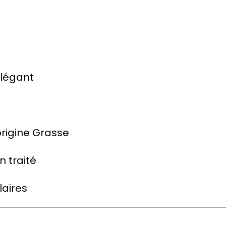
élégant
e
 origine Grasse
n traité
laires