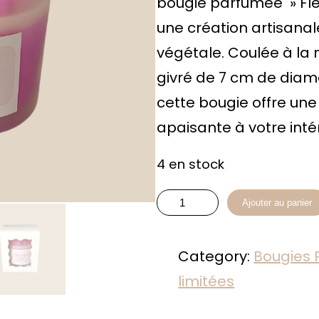
bougie parfumée » Fleu
une création artisanal
végétale. Coulée à la
givré de 7 cm de diam
cette bougie offre une
apaisante à votre intér
4 en stock
q
Ajouter au panier
u
a
Category:
Bougies
n
limitées
t